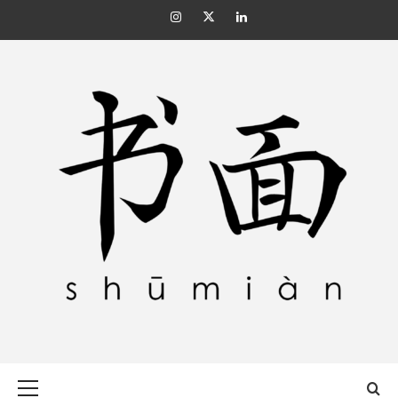
Skip
Instagram
Twitter
Linkedin
to
content
SHŪMIÀN 书面
Primary
Menu