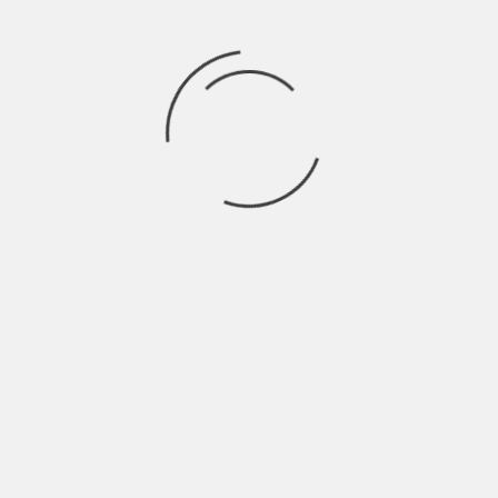
China el país con asiento permanente en el
Consejo de Seguridad de la ONU que más
contribuye al despliegue de soldados en
operaciones de paz y con el mayor número
de jefes de órganos (
tres
). La
administración Trump trajo cambios a la
política exterior, con una visión
nacionalista y menos interesada en
participar activamente en estos foros. Por
lo tanto, se abrió más espacio para China.
En la última edición comentamos sobre la
posible
reunión de alto nivel
entre el
gobierno de China y el de los Estados
Unidos. Finalmente
sucedió
el miércoles
(17), pero no parece haber tenido resultados