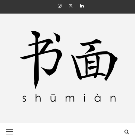
Skip
Instagram
Twitter
Linkedin
to
content
SHŪMIÀN 书面
Primary
Menu