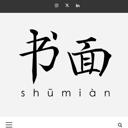
Skip
Instagram
Twitter
Linkedin
to
content
SHŪMIÀN 书面
Primary
Menu