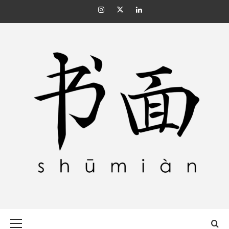
Skip
Instagram
Twitter
Linkedin
to
content
SHŪMIÀN 书面
Primary
Menu