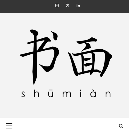
Skip
Instagram
Twitter
Linkedin
to
content
SHŪMIÀN 书面
Primary
Menu