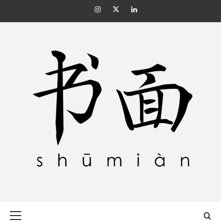
Skip
Instagram
Twitter
Linkedin
to
content
SHŪMIÀN 书面
Primary
Menu