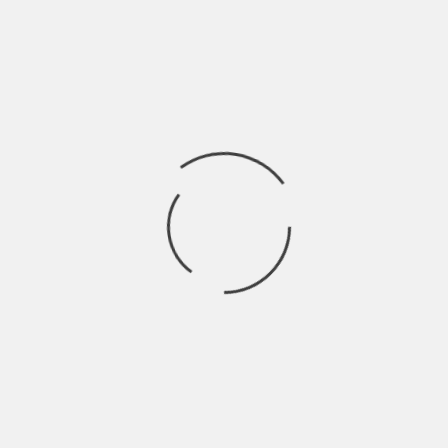
OJOS PUESTOS EN
EDIÇÃO 192 — FIM DA 
BY
SHŪMIÀN
4 ANOS AGO
O fim dos Jogos. Terminou
o de Beijing, conocida
de Pequim, “os