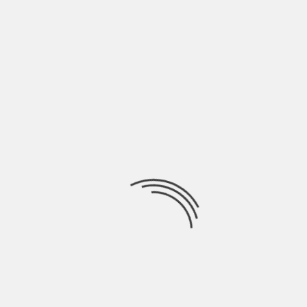
EDIÇÃO 245 – VISITA DE XI A MOSCOU TERMINA
SEM AVANÇOS DE PAZ
BY
SHŪMIÀN
3 ANOS AGO
Voltando ao dia a dia. Com o fim do encontro anual
das Duas Sessões, agora
NEWSLETTER
NEWSLETTER EN ESPAÑOL