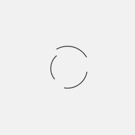
 LOCKDOWN POR FASES
EDIÇÃO 197 – SHANGH
CONTER COVID-19
BY
SHŪMIÀN
4 ANOS AGO
 gobierno de Shanghái
No que tem sido a pior on
Shanghai