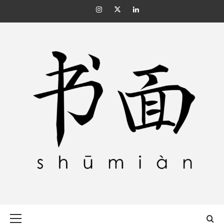
Skip
Instagram
Twitter
Linkedin
to
content
SHŪMIÀN 书面
Primary
Menu