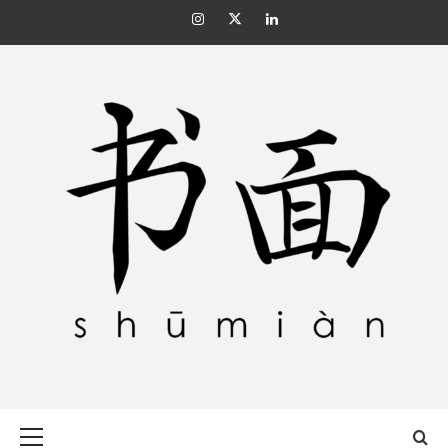
Skip
Instagram
Twitter
Linkedin
to
content
SHŪMIÀN 书面
Primary
Menu