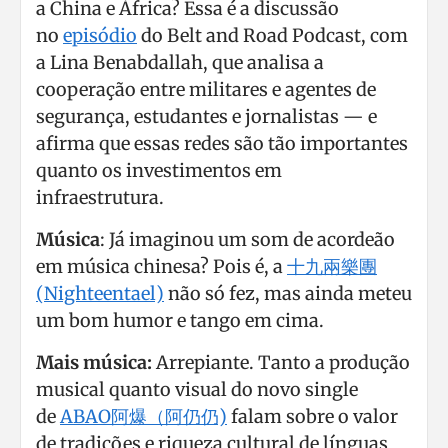
a China e África? Essa é a discussão
no
episódio
do Belt and Road Podcast, com
a Lina Benabdallah, que analisa a
cooperação entre militares e agentes de
segurança, estudantes e jornalistas — e
afirma que essas redes são tão importantes
quanto os investimentos em
infraestrutura.
Música
: Já imaginou um som de acordeão
em música chinesa? Pois é, a
十九兩樂團
(Nighteentael)
não só fez, mas ainda meteu
um bom humor e tango em cima.
Mais música:
Arrepiante. Tanto a produção
musical quanto visual do novo single
de
ABAO阿爆（阿仍仍)
falam sobre o valor
de tradições e riqueza cultural de línguas