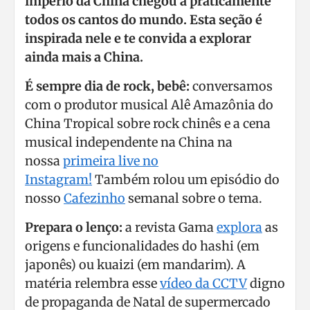
império da China chegou a praticamente
todos os cantos do mundo. Esta seção é
inspirada nele e te convida a explorar
ainda mais a China.
É sempre dia de rock, bebê:
conversamos
com o produtor musical Alê Amazônia do
China Tropical sobre rock chinês e a cena
musical independente na China na
nossa
primeira live no
Instagram!
Também rolou um episódio do
nosso
Cafezinho
semanal sobre o tema.
Prepara o lenço:
a revista Gama
explora
as
origens e funcionalidades do hashi (em
japonês) ou kuaizi (em mandarim). A
matéria relembra esse
vídeo da CCTV
digno
de propaganda de Natal de supermercado