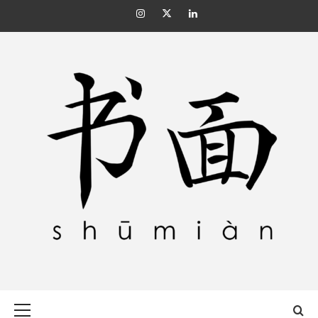
Skip
Instagram
Twitter
Linkedin
to
content
SHŪMIÀN 书面
Primary
Menu