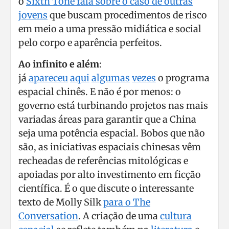
o
Sixth Tone fala sobre o caso de outras
jovens
que buscam procedimentos de risco
em meio a uma pressão midiática e social
pelo corpo e aparência perfeitos.
Ao infinito e além
:
já
apareceu
aqui
algumas
vezes
o programa
espacial chinês. E não é por menos: o
governo está turbinando projetos nas mais
variadas áreas para garantir que a China
seja uma potência espacial. Bobos que não
são, as iniciativas espaciais chinesas vêm
recheadas de referências mitológicas e
apoiadas por alto investimento em ficção
científica. É o que discute o interessante
texto de Molly Silk
para o The
Conversation
. A criação de uma
cultura