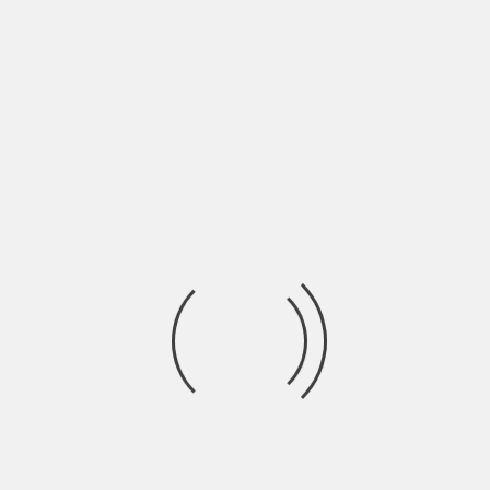
MA IMPORTÂNCIA DA
EDIÇÃO 244 – FIM DAS 
DIPLOMACIA CHINESA
BY
SHŪMIÀN
3 ANOS AGO
de reformas de
Fim de festa. Na segunda-f
marcam as Duas Sessões, 
NEWSLETTER
NEWSLETT