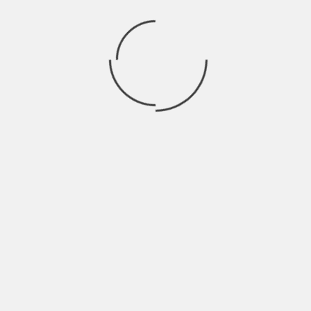
EDIÇÃO 240 – EUA DERRUBAM BALÃO CHINÊS
E CRISE GANHA NOVO CAPÍTULO
BY
SHŪMIÀN
3 ANOS AGO
Mais um ranking de democracia, mais uma queda
para Hong Kong, agora na 88ª posição
NEWSLETTER
NEWSLETTER EM PORTUGUÊS