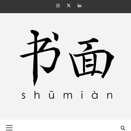
Skip
Instagram
Twitter
Linkedin
to
content
SHŪMIÀN 书面
Primary
Menu