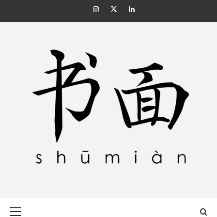
Skip
Instagram
Twitter
Linkedin
to
content
SHŪMIÀN 书面
Primary
Menu