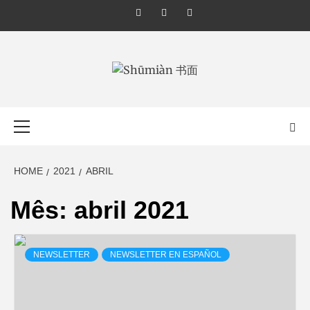
Skip
Instagram
Twitter
Linkedin
to
content
SHŪMIÀN 书面
Primary
Menu
HOME
2021
ABRIL
Mês:
abril 2021
NEWSLETTER
NEWSLETTER EN ESPAÑOL