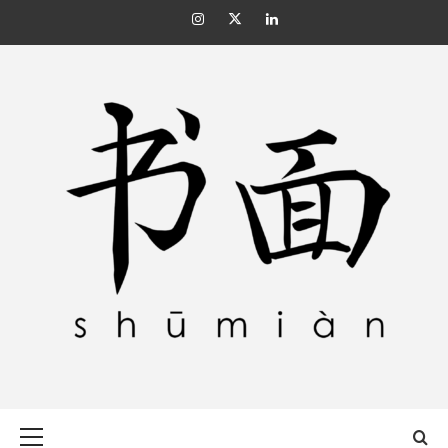
Skip
Instagram
Twitter
Linkedin
to
content
SHŪMIÀN 书面
Primary
Menu