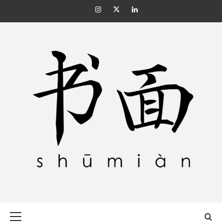
Skip
Instagram
Twitter
Linkedin
to
content
SHŪMIÀN 书面
Primary
Menu