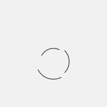
E AÉREO Y PRIMERAS
EDICIÓN 152 – EL TEM
DOS SESIONES
BY
SHŪMIÀN
4 ANOS AGO
tra muertes por Covid-19.
Seguimos: las conocidas c
Nacional del Pueblo y la 
NEWSLETTER
NEWSLETTE