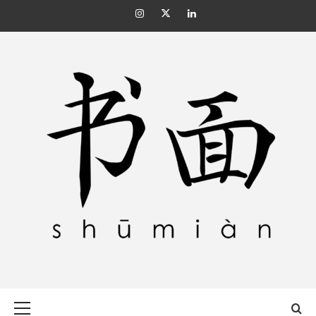
Skip
Instagram
Twitter
Linkedin
to
content
SHŪMIÀN 书面
Primary
Menu