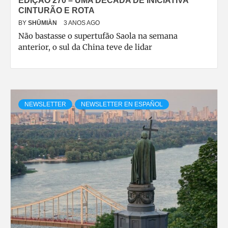
EDIÇÃO 270 – UMA DÉCADA DE INICIATIVA
CINTURÃO E ROTA
BY
SHŪMIÀN
3 ANOS AGO
Não bastasse o supertufão Saola na semana
anterior, o sul da China teve de lidar
NEWSLETTER
NEWSLETTER EN ESPAÑOL