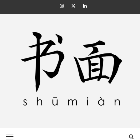
Skip
Instagram
Twitter
Linkedin
to
content
SHŪMIÀN 书面
Primary
Menu