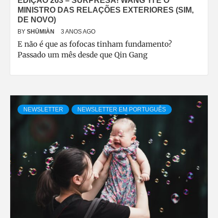
EDIÇÃO 263 – SURPRESA! WANG YI É O
MINISTRO DAS RELAÇÕES EXTERIORES (SIM,
DE NOVO)
BY
SHŪMIÀN
3 ANOS AGO
E não é que as fofocas tinham fundamento?
Passado um mês desde que Qin Gang
NEWSLETTER
NEWSLETTER EM PORTUGUÊS