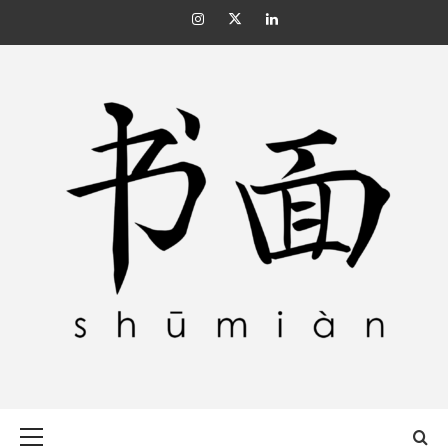
Skip
Instagram
Twitter
Linkedin
to
content
SHŪMIÀN 书面
Primary
Menu