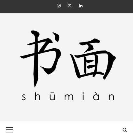
Skip
Instagram
Twitter
Linkedin
to
content
SHŪMIÀN 书面
Primary
Menu