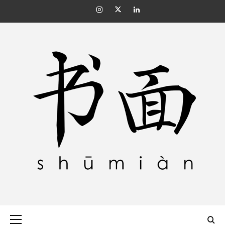
Skip
Instagram
Twitter
Linkedin
to
content
SHŪMIÀN 书面
Primary
Menu